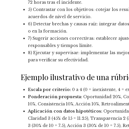
72 horas tras el incidente.
5) Contrastar con los objetivos: cotejar los resu
acuerdos de nivel de servicio.
6) Detectar brechas y causas raíz: integrar dato
o en la formación.
7) Sugerir acciones correctivas: establecer aju
responsables y tiempos límite.
8) Ejecutar y supervisar: implementar las mejo
para verificar su efectividad.
Ejemplo ilustrativo de una rúbric
Escala por criterio:
0 a 4 (0 = inexistente, 4 = e
Ponderación propuesta:
Oportunidad 20%, Cob
10%, Consistencia 10%, Acción 10%, Retroalimen
Aplicación con datos hipotéticos:
Oportunidad 
Claridad 3 (45% de 15 = 11.25), Transparencia 2 (
3 (30% de 10 = 7.5), Acción 3 (30% de 10 = 7.5), R