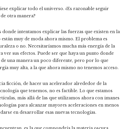
iese explicar todo el universo. ¿Es razonable seguir
a de otra manera?
 donde intentamos explicar las fuerzas que existen en la
no están muy de moda ahora mismo. El problema es
uraleza o no. Necesitaríamos mucha más energía de la
 ver sus efectos. Puede ser que haya un punto donde
 de una manera un poco diferente, pero por lo que
rgía muy alta, a la que ahora mismo no tenemos acceso.
cia ficción, de hacer un acelerador alrededor de la
 tecnología que tenemos, no es factible. Lo que estamos
tículas, más allá de las que utilizamos ahora con imanes
cnologías para alcanzar mayores aceleraciones en menos
arse en desarrollar esas nuevas tecnologías.
encuentran, es la que compondría la materia oscura.