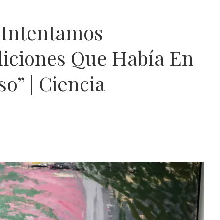
 “Intentamos
iciones Que Había En
o” | Ciencia