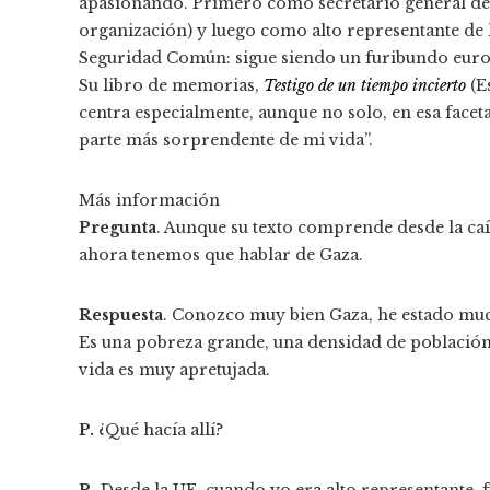
apasionando. Primero como secretario general de 
organización) y luego como alto representante de l
Seguridad Común: sigue siendo un furibundo europ
Su libro de memorias,
Testigo de un tiempo incierto
(E
centra especialmente, aunque no solo, en esa faceta
parte más sorprendente de mi vida”.
Más información
Pregunta
. Aunque su texto comprende desde la caí
ahora tenemos que hablar de Gaza.
Respuesta
. Conozco muy bien Gaza, he estado muc
Es una pobreza grande, una densidad de población 
vida es muy apretujada.
P.
¿Qué hacía allí?
R.
Desde la UE, cuando yo era alto representante, 