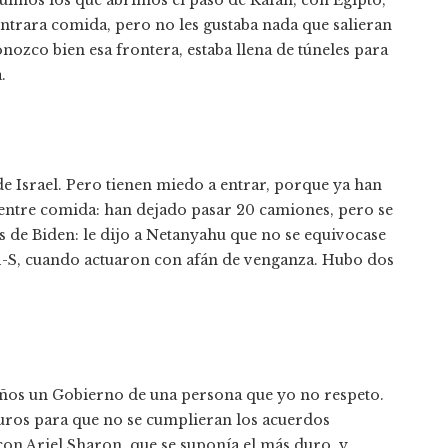
ntrara comida, pero no les gustaba nada que salieran
zco bien esa frontera, estaba llena de túneles para
.
e Israel. Pero tienen miedo a entrar, porque ya han
e entre comida: han dejado pasar 20 camiones, pero se
s de Biden: le dijo a Netanyahu que no se equivocase
11-S, cuando actuaron con afán de venganza. Hubo dos
años un Gobierno de una persona que yo no respeto.
duros para que no se cumplieran los acuerdos
con Ariel Sharon, que se suponía el más duro, y