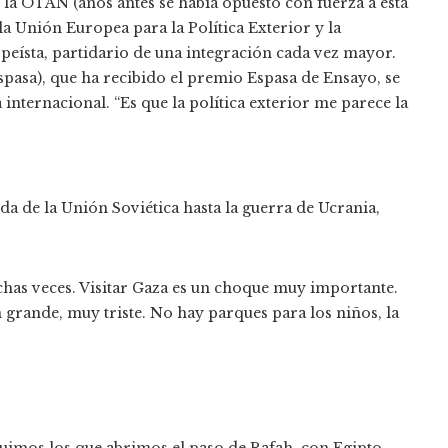
la OTAN (años antes se había opuesto con fuerza a esta
a Unión Europea para la Política Exterior y la
eísta, partidario de una integración cada vez mayor.
spasa), que ha recibido el premio Espasa de Ensayo, se
 internacional. “Es que la política exterior me parece la
da de la Unión Soviética hasta la guerra de Ucrania,
has veces. Visitar Gaza es un choque muy importante.
grande, muy triste. No hay parques para los niños, la
fuimos los que abrimos el paso de Rafah, con Egipto,