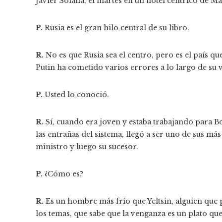
Javier Solana, el martes en un hotel céntrico de M
P.
Rusia es el gran hilo central de su libro.
R.
No es que Rusia sea el centro, pero es el país q
Putin ha cometido varios errores a lo largo de su
P.
Usted lo conoció.
R.
Sí, cuando era joven y estaba trabajando para Bo
las entrañas del sistema, llegó a ser uno de sus m
ministro y luego su sucesor.
P.
¿Cómo es?
R.
Es un hombre más frío que Yeltsin, alguien que p
los temas, que sabe que la venganza es un plato que