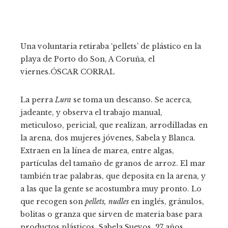
Una voluntaria retiraba ‘pellets’ de plástico en la
playa de Porto do Son, A Coruña, el
viernes.
ÓSCAR CORRAL
La perra
Lura
se toma un descanso. Se acerca,
jadeante, y observa el trabajo manual,
meticuloso, pericial, que realizan, arrodilladas en
la arena, dos mujeres jóvenes, Sabela y Blanca.
Extraen en la línea de marea, entre algas,
partículas del tamaño de granos de arroz. El mar
también trae palabras, que deposita en la arena, y
a las que la gente se acostumbra muy pronto. Lo
que recogen son
pellets,
nudles
en inglés, gránulos,
bolitas o granza que sirven de materia base para
productos plásticos. Sabela Suevos, 27 años,