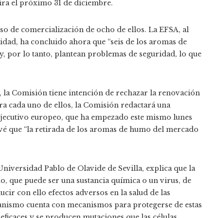
ira el próximo 31 de diciembre.
so de comercialización de ocho de ellos. La EFSA, al
ridad, ha concluido ahora que “seis de los aromas de
, por lo tanto, plantean problemas de seguridad, lo que
, la Comisión tiene intención de rechazar la renovación
ra cada uno de ellos, la Comisión redactará una
l Ejecutivo europeo, que ha empezado este mismo lunes
vé que “la retirada de los aromas de humo del mercado
niversidad Pablo de Olavide de Sevilla, explica que la
o, que puede ser una sustancia química o un virus, de
ducir con ello efectos adversos en la salud de las
rganismo cuenta con mecanismos para protegerse de estas
 eficaces y se producen mutaciones que las células