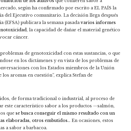
ohibición de los aditivos
que confieren sabor a
ercado, según ha confirmado por escrito a EL PAÍS la
a del Ejecutivo comunitario. La decisión llega después
ia (EFSA) publicara la semana pasada
varios informes
enotoxicidad
, la capacidad de dañar el material genético
vocar cáncer.
 problemas de genotoxicidad con estas sustancias, o que
ándose en los dictámenes y en vista de los problemas de
onversaciones con los Estados miembros de la Unión
e los aromas en cuestión”, explica Stefan de
dos, de forma tradicional o industrial, al proceso de
este característico sabor a los productos —salmón,
los que
se busca conseguir el mismo resultado con un
das elaboradas, otros embutidos
… En ocasiones, estos
as a sabor a barbacoa.